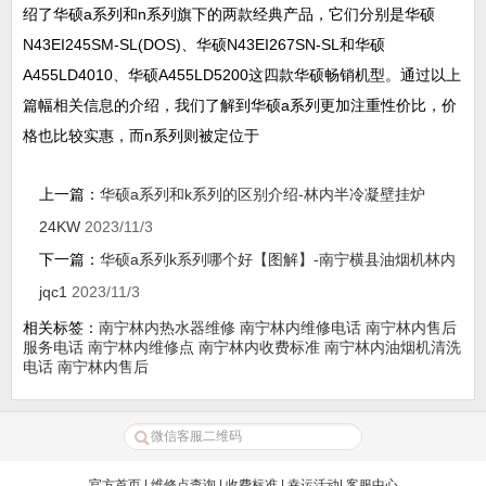
绍了华硕a系列和n系列旗下的两款经典产品，它们分别是华硕
N43EI245SM-SL(DOS)、华硕N43EI267SN-SL和华硕
A455LD4010、华硕A455LD5200这四款华硕畅销机型。通过以上
篇幅相关信息的介绍，我们了解到华硕a系列更加注重性价比，价
格也比较实惠，而n系列则被定位于
上一篇：
华硕a系列和k系列的区别介绍-林内半冷凝壁挂炉
24KW
2023/11/3
下一篇：
华硕a系列k系列哪个好【图解】-南宁横县油烟机林内
jqc1
2023/11/3
相关标签：
南宁林内热水器维修
南宁林内维修电话
南宁林内售后
服务电话
南宁林内维修点
南宁林内收费标准
南宁林内油烟机清洗
电话
南宁林内售后
官方首页
|
维修点查询
|
收费标准
|
幸运活动
|
客服中心