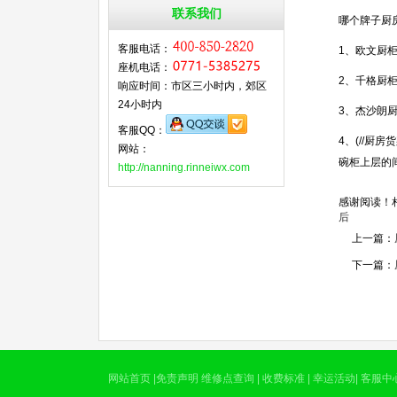
联系我们
哪个牌子厨
客服电话：
1、欧文厨
座机电话：
2、千格厨
响应时间：市区三小时内，郊区
24小时内
3、杰沙朗
客服QQ：
4、(//厨
网站：
碗柜上层的
http://nanning.rinneiwx.com
感谢阅读！
后
上一篇：
下一篇：
网站首页
|
免责声明
维修点查询
|
收费标准
|
幸运活动
|
客服中