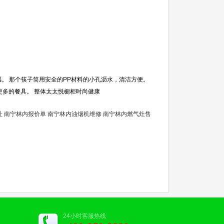
全感。 那个筷子筒用安全的PP材料的小孔沥水，清洁方便。
更多的餐具。 整体太太悦橱柜时尚健康
址
南宁林内报价单
南宁林内油烟机维修
南宁林内燃气灶售
24小时客服热线