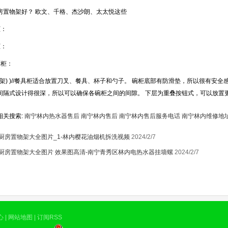
房置物架好？ 欧文、千格、杰沙朗、太太悦这些
柜：
1
柜：
厨柜：
房货架) )//餐具柜适合放置刀叉、餐具、杯子和勺子。 碗柜底部有防滑垫，所以很有安
间隔式设计得很深，所以可以确保各碗柜之间的间隙。 下层为重叠按钮式，可以放置
相关搜索:
南宁林内热水器售后
南宁林内售后
南宁林内售后服务电话
南宁林内维修地
厨房置物架大全图片_1-林内樱花油烟机拆洗视频
2024/2/7
厨房置物架大全图片 效果图高清-南宁青秀区林内电热水器挂墙螺
2024/2/7
心
|
网站地图
|
订阅RSS