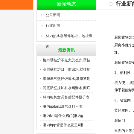
行业新
新闻动态
公司新闻
行业新闻
林内热水器维修地址，地址查
厨房置物架
厨房小推车
询
最新资讯
坏。
格力壁挂炉不点火怎么办,壁挂
厨房置物架
高层壁挂炉口下雨漏水,壁挂炉
1、便利性
港华燃气壁挂炉漏水,港华紫荆
很方便。 
冈底斯壁挂炉补水阀漏水,冈底
伸手就能够
林内柜机空调售后配件报价表
2、省空间
明
淋内galanz燃气灶打不着
节约空间。
淋内fvd是什么阀门{淋内g
厨房门
淋内frpp管是什么意思#淋
里面的上等