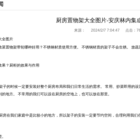
闻
厨房置物架大全图片-安庆林内集
来源：
2024/2/7 7:04:47 点击：
7
大全图片
放菜置物架带轮哪种好用？不锈钢材质使用方便。 不锈钢材质的架子不会生锈。 放蔬
效果？厨柜的效果与作用
搭架子的时候一定要安装好整个厨房布局和我们日常生活的需求。 常用、炒菜即用的设
到的地方。 不常用的我们可以设在厨房的空地上，也可以放在那里。
 厨房在我们家庭中是比较小的地方，所以架子的安装一定要节约空间，合理利用我们
货。